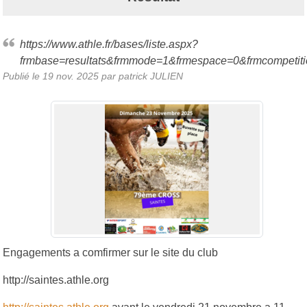
https://www.athle.fr/bases/liste.aspx?
frmbase=resultats&frmmode=1&frmespace=0&frmcompetit
Publié le
19 nov. 2025
par
patrick JULIEN
Engagements a comfirmer sur le site du club
http://saintes.athle.org