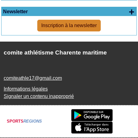
+
Newsletter
Inscription à la newsletter
comite athlétisme Charente maritime
comiteathle17@gmail.com
Informations légales
Signaler un contenu inapproprié
SPORTS
REGIONS