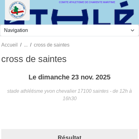
COMITE ATHLETISME DE CHARENTE MARITIME
Panneau de gestion des cookies
Accueil
cross de saintes
cross de saintes
Le
dimanche
23
nov.
2025
stade athlétisme yvon chevalier
17100
saintes
- de 12h à
16h30
Résultat