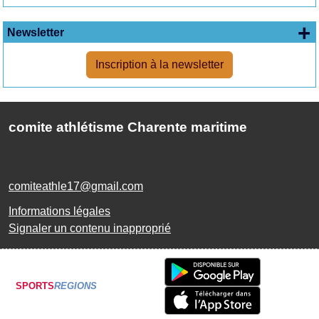
+
Newsletter
Inscription à la newsletter
comite athlétisme Charente maritime
comiteathle17@gmail.com
Informations légales
Signaler un contenu inapproprié
SPORTS
REGIONS